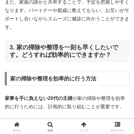
また、家族の誰かと共有することで、予定を把握しやすく
なります。パートナーや親戚に教えてもらい、お互いがサ
ポートし合いながらスムーズに健診に向かうことができま
す。
3. 家の掃除や整理を一刻も早くしたいで
す。どうすれば効率的にできますか？
家の掃除や整理を効率的に行う方法
家事を手に負えない20代の主婦
が家の掃除や整理を効率
的に行うためには、計画的に取り組むことが重要です。
まず、タスクを優先順位に並べ、時間を区切って取り組む
ホーム
検索
トップ
サイドバー
スケジュールを作成しましょう。また、物を整理する際に